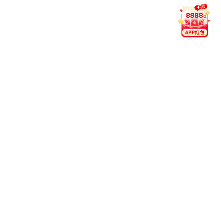
这一事件无疑为未来关于赛事安全的问题敲响警钟，
各大足球俱乐部及组织将不得不更加重视运动员在重
大比赛前后的安全保障措施。从而提升整体赛事氛
围，为所有参赛者创造一个良好的环境。同时，各国
足球协会可能会加强与执法部门之间的信息沟通，以
早日发现潜在风险并加以解决。
另一方面，此次事件也提醒我们关注运动员心理健康
的重要性。随着职业体育的发展，对运动员心理素质
要求越来越高，因此，有必要建立完整且系统化的心
理支持机制，帮助他们更好地应对压力和挑战。此
外，各界也应该共同努力，通过教育宣传提升公众对
于体育精神及道德规范的认知，从根本上杜绝类似现
象再次发生。