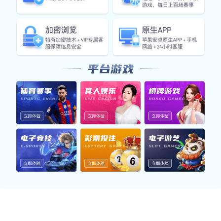
最终，在确认骚扰情况后，球队管理层决定将此事上
报给欧足联，希望能够得到适当的处理并保障运动员
的权利和安全。同时，他们也对外界表示，将加强与
当地警方的沟通，以寻找有效解决方案。
2、球员反应
面对突发状况，多名马竞球员在社交媒体上表达了自
己的不满。一些年轻球员在平台上发文称，他们非常
震惊于这样的行为，并认为这种行为完全不应出现在
职业体育赛事中。此外，他们也呼吁社会各界重视运
动员在比赛期间的身心健康。
有经验丰富的老将则表示，这样的骚扰让人感到非常
失望。他们指出，在职业足球赛季中，团队成员需要
一个安静、安全且舒适的环境以便调整状态，为即将