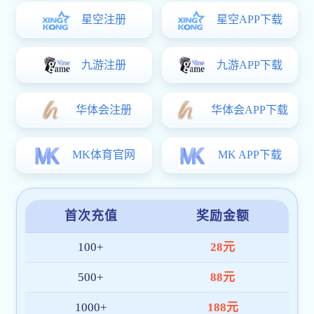
马竞球员伦敦遭烟花骚扰事件
已上报欧足联引发关注
2026-07-03 04:07
48 次阅读
首页
/
体育报道
马德里竞技（马竞）球员在伦敦遭遇烟花骚扰事件引
起了广泛关注。这一情况发生在球队参加欧战前的备
战期间，部分球员在酒店遭到烟花和爆竹的干扰，这
不仅影响了他们的休息，也引发了对比赛环境安全性
的讨论。事件被迅速上报给欧洲足球联盟（欧足
联），并成为媒体热议的话题。本文将从事件经过、
球员反应、社会反响以及未来影响四个方面进行详细
阐述，以期全面解析这一事件及其可能带来的后果。